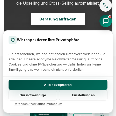
die Upselling und Cross-Selling automatisiert.
Beratung anfragen
Wir respektieren Ihre Privatsphäre
Sie entscheiden, welche optionalen Datenverarbeitungen Sie
erlauben. Unsere anonyme Reichweitenmessung läuft ohne
Cookies und ohne IP-Speicherung — dafür holen wir keine
Einwilligung ein, weil rechtlich nicht erforderlich.
Weitere Artikel
Alle akzeptieren
KI-Produktfoto-Pipeline
Vom Rohbild zum fertigen Katalog in Minuten
Nur notwendige
Einstellungen
Freisteller
Freistellen
3
1
Weißer Hintergrund
Hintergrund automatisch entfernen
Datenschutzerklärung
Impressum
Varianten
Szene generieren
pro SKU
Lifestyle-Szene
2
Lifestyle-Kontext per Prompt
Rohbild
Produkt im Kontext
ab Cent-Beträgen
JPEG · PNG · RAW
statt 50-200 EUR
Varianten erstellen
3
-90 %