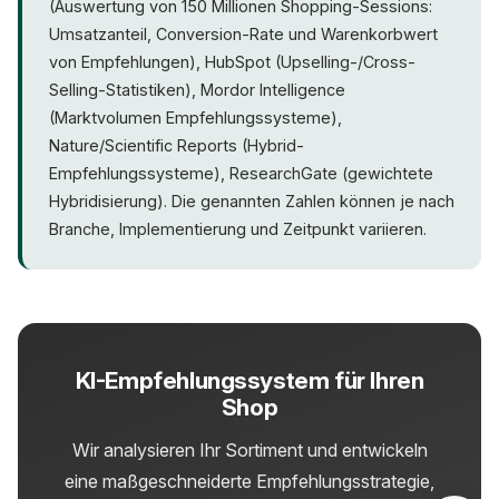
(Auswertung von 150 Millionen Shopping-Sessions:
Seit dem EU AI Act (August 2024) müssen
Umsatzanteil, Conversion-Rate und Warenkorbwert
Unternehmen zudem dokumentieren, wie ihre KI
von Empfehlungen), HubSpot (Upselling-/Cross-
funktioniert. In der Praxis empfehlen sich
Selling-Statistiken), Mordor Intelligence
datenschutzfreundliche Ansätze wie Zero-Party-
(Marktvolumen Empfehlungssysteme),
Daten (freiwillig geteilte Präferenzen) und Server-
Nature/Scientific Reports (Hybrid-
Side-Tracking. Contextual Targeting bietet eine
Empfehlungssysteme), ResearchGate (gewichtete
Alternative, die ganz ohne personenbezogene
Hybridisierung). Die genannten Zahlen können je nach
Daten auskommt. Eine professionelle
Beratung
hilft,
Branche, Implementierung und Zeitpunkt variieren.
den optimalen Mittelweg zwischen Personalisierung
und
Datenschutz
zu finden.
KI-Empfehlungssystem für Ihren
Shop
Wir analysieren Ihr Sortiment und entwickeln
eine maßgeschneiderte Empfehlungsstrategie,