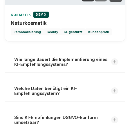
DEMO
KOSMETIK
Naturkosmetik
Personalisierung
Beauty
KI-gestützt
Kundenprofil
Wie lange dauert die Implementierung eines
KI-Empfehlungssystems?
Die Dauer hängt von der Komplexität ab. Ein erstes
Empfehlungssystem auf der Produktseite kann
Welche Daten benötigt ein KI-
Empfehlungssystem?
erfahrungsgemäß in 4-6 Wochen umgesetzt
werden. Umfassendere Systeme mit Echtzeit-
Personalisierung über alle Touchpoints dauern
Grundsätzlich werden Produktdaten (Attribute,
typischerweise 3-6 Monate. Eine
Kategorien, Preise) und Nutzerdaten (Klicks, Käufe,
Sind KI-Empfehlungen DSGVO-konform
Beratung
hilft bei
umsetzbar?
der realistischen Zeitplanung.
Warenkorbverhalten) benötigt. Je mehr qualitativ