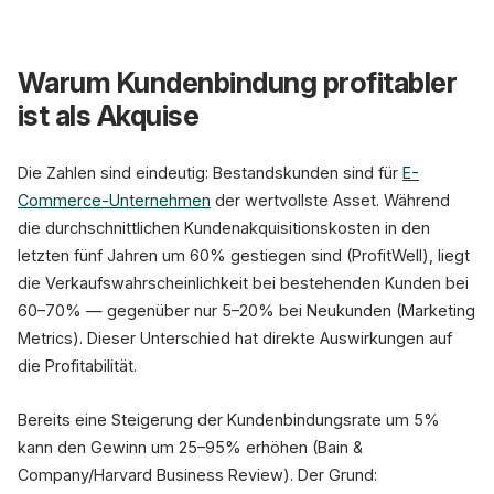
Warum Kundenbindung profitabler
Bestandskunden-Umsatz
44%
ist als Akquise
des Gesamtumsatzes
Die Zahlen sind eindeutig: Bestandskunden sind für
E-
Commerce-Unternehmen
der wertvollste Asset. Während
die durchschnittlichen Kundenakquisitionskosten in den
letzten fünf Jahren um 60% gestiegen sind (ProfitWell), liegt
die Verkaufswahrscheinlichkeit bei bestehenden Kunden bei
60–70% — gegenüber nur 5–20% bei Neukunden (Marketing
Metrics). Dieser Unterschied hat direkte Auswirkungen auf
Bronze
die Profitabilität.
Einstieg
Punkte sammeln
Bereits eine Steigerung der Kundenbindungsrate um 5%
Geburtstagsrabatt
Ø 2,1 Käufe/Jahr
kann den Gewinn um 25–95% erhöhen (Bain &
Company/Harvard Business Review). Der Grund: