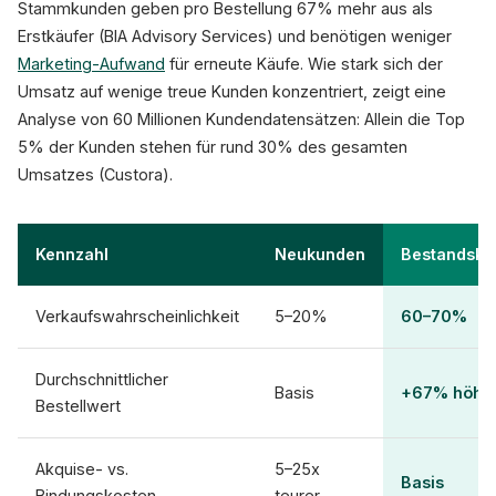
Stammkunden geben pro Bestellung 67% mehr aus als
Erstkäufer (BIA Advisory Services) und benötigen weniger
Marketing-Aufwand
für erneute Käufe. Wie stark sich der
Umsatz auf wenige treue Kunden konzentriert, zeigt eine
Analyse von 60 Millionen Kundendatensätzen: Allein die Top
5% der Kunden stehen für rund 30% des gesamten
Umsatzes (Custora).
Kennzahl
Neukunden
Bestandsku
Verkaufswahrscheinlichkeit
5–20%
60–70%
Durchschnittlicher
Basis
+67% höhe
Bestellwert
Akquise- vs.
5–25x
Basis
Bindungskosten
teurer