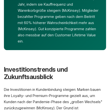
Jahr, indem sie Kauffrequenz und
Warenkorbgröße steigern (McKinsey). Mitglieder
bezahlter Programme geben nach dem Beitritt
mit 60% höherer Wahrscheinlichkeit mehr aus
(McKinsey). Gut konzipierte Programme zahlen
also messbar auf den Customer Lifetime Value
ein.
Investitionstrends und
Zukunftsausblick
Die Investitionen in Kundenbindung steigen: Marken bauen
ihre Loyalty- und Premium-Programme gezielt aus, um
Kunden nach der Pandemie-Phase des „großen Wechsels"
zurückzugewinnen (McKinsey). Der Grund ist