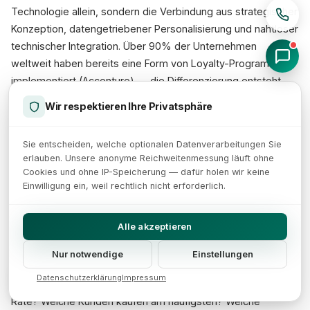
Technologie allein, sondern die Verbindung aus strategischer
Konzeption, datengetriebener Personalisierung und nahtloser
technischer Integration. Über 90% der Unternehmen
weltweit haben bereits eine Form von Loyalty-Programm
implementiert (Accenture) — die Differenzierung entsteht
durch die Qualität der Umsetzung. Die Zusammenarbeit mit
Wir respektieren Ihre Privatsphäre
spezialisierten E-Commerce-Partnern
ist dabei ein
entscheidender Vorteil.
Sie entscheiden, welche optionalen Datenverarbeitungen Sie
erlauben. Unsere anonyme Reichweitenmessung läuft ohne
Handlungsempfehlungen für den Einstieg
Cookies und ohne IP-Speicherung — dafür holen wir keine
Einwilligung ein, weil rechtlich nicht erforderlich.
Der Aufbau einer erfolgreichen Loyalty-Strategie muss nicht
mit einem komplexen Stufenprogramm beginnen. Viele
Alle akzeptieren
erfolgreiche Programme starten mit einem einfachen
Punktesystem und entwickeln sich schrittweise weiter. Der
Nur notwendige
Einstellungen
entscheidende erste Schritt ist die Analyse der vorhandenen
Datenschutzerklärung
Impressum
Kundendaten: Wie hoch ist Ihre aktuelle Repeat-Customer-
Rate? Welche Kunden kaufen am häufigsten? Welche