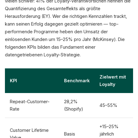
vielen schwer: 41% der Loyalty-Verantwortlichen nennen die
Quantifizierung des Gesamteffekts als größte
Herausforderung (EY). Wer die richtigen Kennzahlen trackt,
kann seinen Erfolg dagegen gezielt optimieren — top-
performende Programme heben den Umsatz der
einlösenden Kunden um 15–25% pro Jahr (McKinsey). Die
folgenden KPIs bilden das Fundament einer
datengetriebenen Loyalty-Strategie.
Zielwert mit
KPI
Benchmark
Loyalty
Repeat-Customer-
28,2%
45–55%
Rate
(Shopify)
+15–25%
Customer Lifetime
Basis
jährlich
Value