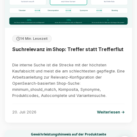
Kaufabsicht verpufft
empfohlener Startwert
Null-Treffer-Risiko
Tokenizer
Dekomposition
Synonyme
Boosting
56%
19%
5
der Shops decken Suchbedarf nicht ab (Baymard)
setzen Autocomplete korrekt um (Baymard)
Strictness-Stufen für Mehrwort-Anfragen (Shopware)
14 Min. Lesezeit
Suchrelevanz im Shop: Treffer statt Trefferflut
Die interne Suche ist die Strecke mit der höchsten
Kaufabsicht und meist die am schlechtesten gepflegte. Eine
Arbeitsanleitung zur Relevanz-Konfiguration der
OpenSearch-basierten Shop-Suche:
minimum_should_match, Komposita, Synonyme,
Produktcodes, Autocomplete und Variantensuche.
20. Juli 2026
Weiterlesen →
Gewährleistungshinweis auf der Produktseite