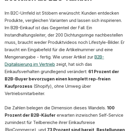
Produktbild
Im B2C-Umfeld ist Stöbern erwünscht: Kunden entdecken
Dichtungsring M12
SKU: DR-M12-0042
Produkte, vergleichen Varianten und lassen sich inspirieren.
Im B2B-Einkauf ist das Gegenteil der Fall. Ein
Produkt suchen... klicken... Details l
Instandhaltungsleiter, der 200 Dichtungsringe nachbestellen
Nächstes Produkt suchen... Kategorie 
muss, braucht weder Produktvideos noch Lifestyle-Bilder. Er
Nochmal suchen... vergleichen...
braucht ein Eingabefeld für die Artikelnummer und eine
Dauer
Mengenangabe - fertig. Wie unser Artikel zur
B2B-
12 Min.
Digitalisierung im Vertrieb
zeigt, hat sich das
6+ Klicks pro Art
Einkaufsverhalten grundlegend verändert:
61 Prozent der
B2B-Buyer bevorzugen einen komplett rep-freien
465 Mrd. EUR
Kaufprozess
(Shopify), ohne Umweg über
B2B-Markt DE (Statista)
Vertriebsmitarbeiter.
Die Zahlen belegen die Dimension dieses Wandels.
100
Prozent der B2B-Käufer
erwarten inzwischen Self-Service
zumindest für Teilbereiche ihrer Einkaufsreise
(BigCommerce), und
73 Prozent sind bereit, Bestellungen