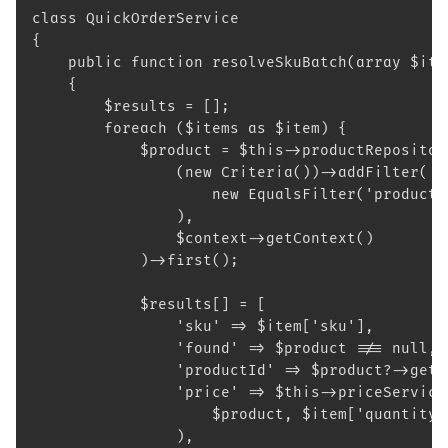
class QuickOrderService
{
    public function resolveSkuBatch(array $ite
    {
        $results = [];
        foreach ($items as $item) {
            $product = $this->productRepositor
                (new Criteria())->addFilter(
                    new EqualsFilter('productN
                ),
                $context->getContext()
            )->first();
            $results[] = [
                'sku' => $item['sku'],
                'found' => $product !== null,
                'productId' => $product?->getI
                'price' => $this->priceService
                    $product, $item['quantity'
                ),