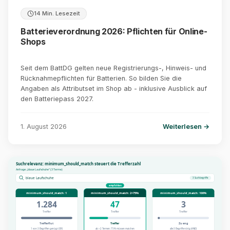
14 Min. Lesezeit
Batterieverordnung 2026: Pflichten für Online-
Shops
Seit dem BattDG gelten neue Registrierungs-, Hinweis- und
Rücknahmepflichten für Batterien. So bilden Sie die
Angaben als Attributset im Shop ab - inklusive Ausblick auf
den Batteriepass 2027.
1. August 2026
Weiterlesen →
Suchrelevanz: minimum_should_match steuert die Trefferzahl
Anfrage: „blaue Laufschuhe“ (3 Terme)
blaue Laufschuhe
3 Suchbegriffe
empfohlen
minimum_should_match: 1
minimum_should_match: 2<75%
minimum_should_match: 100%
1.284
47
3
Treffer
Treffer
Treffer
Trefferflut
Treffer
Zu eng
1 von 3 Begriffen genügt (OR)
ab >2 Termen: 75% müssen matchen
alle 3 Begriffe nötig (AND)