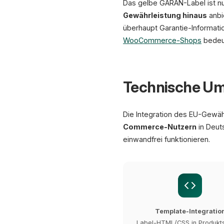
Das gelbe GARAN-Label ist nur
Gewährleistung hinaus
anbi
überhaupt Garantie-Informati
WooCommerce-Shops
bedeut
Technische Um
Die Integration des EU-Gewäh
Commerce-Nutzern
in Deut
einwandfrei funktionieren.
Template-Integratio
Label-HTML/CSS in Produkts