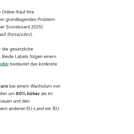
Premium Bluetooth-Kopfhörer XR-500
Kabellos · Active Noise Cancelling · 40h Akku
 Online-Kauf ihre
149,99 €
inkl. MwSt., zzgl. Versand
 ein grundlegendes Problem:
In den Warenkorb
mer Scoreboard 2025).
uf (forsa/vzbv).
GESETZLICHE GEWÄHRLEISTUNG
HERSTELLERGARAN
r die gesetzliche
2 J.
3 J.
Gesetzliche Gewährleistung
EU
Herstellergarantie
Verkäufer: MeinShop GmbH
Hersteller: AudioTech GmbH
e. Beide Labels folgen einem
Beweislastumkehr: 12 Monate
Zusätzlich zur gesetzl. Gewährl.
dler
bedeutet das konkrete
↑ Gewährleistungslabel
↑ GARAN-Label (opt
Widerrufsbelehrung
AGB
Euro
bei einem Wachstum von
dnung 2024/825
äufen um
60% höher
als im
bbauen und den
inem anderen EU-Land ein (EU