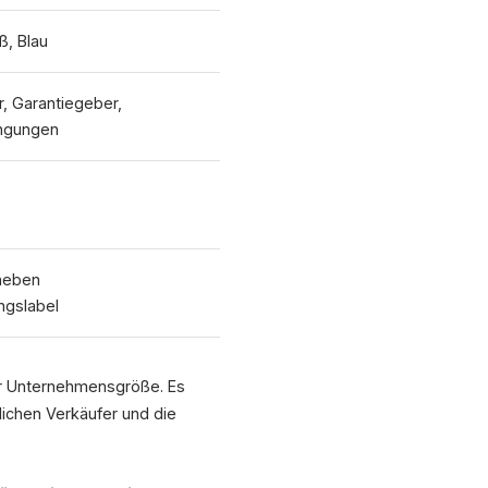
ß, Blau
, Garantiegeber,
ingungen
 neben
ngslabel
r Unternehmensgröße. Es
lichen Verkäufer und die