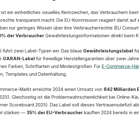
st ein einheitliches visuelles Kennzeichen, das Verbrauchern beim
rechte transparent macht. Die EU-Kommission reagiert damit auf
ben nur geringes Wissen über ihre Verbraucherrechte (EU Consu
Produktbild
0% der Verbraucher
Gewährleistungsinformationen direkt beim Ka
 führt zwei Label-Typen ein: Das blaue
Gewährleistungslabel
fü
be
GARAN-Label
für freiwillige Herstellergarantien über zwei Jahr
en Farben, Schriftarten und Mindestgrößen. Für
E-Commerce-Hän
⬤ Pflicht-Label (blau)
n, Templates und Datenhaltung.
Impressum
Datenschutz
ommerce-Markt erreichte 2024 einen Umsatz von
842 Milliarden 
Pflicht ab 27. September 2026 · EU-Veror
). Gleichzeitig ist die Problemwahrscheinlichkeit bei Online-K
mer Scoreboard 2025). Das Label soll dieses Vertrauensdefizit a
el stärken —
35% der EU-Verbraucher
kauften 2024 bereits in e