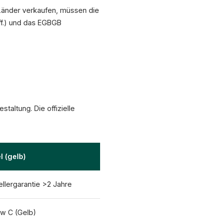
U-Länder verkaufen, müssen die
ff.) und das EGBGB
taltung. Die offizielle
 (gelb)
ellergarantie >2 Jahre
ow C (Gelb)