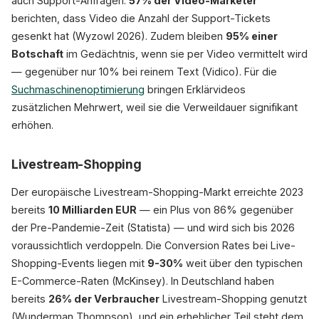
auch Support-Anfragen:
57% der Video-Marketer
berichten, dass Video die Anzahl der Support-Tickets
gesenkt hat (Wyzowl 2026). Zudem bleiben
95% einer
Botschaft
im Gedächtnis, wenn sie per Video vermittelt wird
— gegenüber nur 10% bei reinem Text (Vidico). Für die
Suchmaschinenoptimierung
bringen Erklärvideos
zusätzlichen Mehrwert, weil sie die Verweildauer signifikant
erhöhen.
Livestream-Shopping
Der europäische Livestream-Shopping-Markt erreichte 2023
bereits
10 Milliarden EUR
— ein Plus von 86% gegenüber
der Pre-Pandemie-Zeit (Statista) — und wird sich bis 2026
voraussichtlich verdoppeln. Die Conversion Rates bei Live-
Shopping-Events liegen mit
9-30%
weit über den typischen
E-Commerce-Raten (McKinsey). In Deutschland haben
bereits
26% der Verbraucher
Livestream-Shopping genutzt
(Wunderman Thompson), und ein erheblicher Teil steht dem