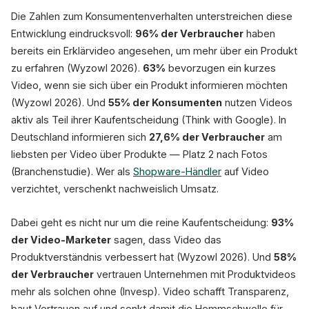
Die Zahlen zum Konsumentenverhalten unterstreichen diese
Entwicklung eindrucksvoll:
96% der Verbraucher
haben
bereits ein Erklärvideo angesehen, um mehr über ein Produkt
zu erfahren (Wyzowl 2026).
63%
bevorzugen ein kurzes
Video, wenn sie sich über ein Produkt informieren möchten
(Wyzowl 2026). Und
55% der Konsumenten
nutzen Videos
aktiv als Teil ihrer Kaufentscheidung (Think with Google). In
Deutschland informieren sich
27,6% der Verbraucher
am
liebsten per Video über Produkte — Platz 2 nach Fotos
(Branchenstudie). Wer als
Shopware-Händler
auf Video
verzichtet, verschenkt nachweislich Umsatz.
Dabei geht es nicht nur um die reine Kaufentscheidung:
93%
der Video-Marketer
sagen, dass Video das
Produktverständnis verbessert hat (Wyzowl 2026). Und
58%
der Verbraucher
vertrauen Unternehmen mit Produktvideos
mehr als solchen ohne (Invesp). Video schafft Transparenz,
baut Vertrauen auf und senkt damit die Hemmschwelle für