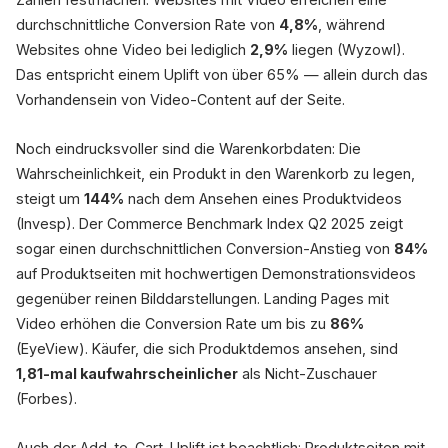
durchschnittliche Conversion Rate von
4,8%
, während
Websites ohne Video bei lediglich
2,9%
liegen (Wyzowl).
Das entspricht einem Uplift von über 65% — allein durch das
Vorhandensein von Video-Content auf der Seite.
Noch eindrucksvoller sind die Warenkorbdaten: Die
Wahrscheinlichkeit, ein Produkt in den Warenkorb zu legen,
steigt um
144%
nach dem Ansehen eines Produktvideos
(Invesp). Der Commerce Benchmark Index Q2 2025 zeigt
sogar einen durchschnittlichen Conversion-Anstieg von
84%
auf Produktseiten mit hochwertigen Demonstrationsvideos
gegenüber reinen Bilddarstellungen. Landing Pages mit
Video erhöhen die Conversion Rate um bis zu
86%
(EyeView). Käufer, die sich Produktdemos ansehen, sind
1,81-mal kaufwahrscheinlicher
als Nicht-Zuschauer
(Forbes).
Auch der Add-to-Cart-Uplift ist beachtlich: Produktseiten mit