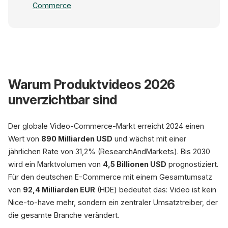
Commerce
Warum Produktvideos 2026
PLAY-RATE
68,4%
unverzichtbar sind
Ø aller Produktseiten mit Video
Der globale Video-Commerce-Markt erreicht 2024 einen
Wert von
890 Milliarden USD
und wächst mit einer
jährlichen Rate von 31,2% (ResearchAndMarkets). Bis 2030
wird ein Marktvolumen von
4,5 Billionen USD
prognostiziert.
Produktdemo
▶
1,81x
Für den deutschen E-Commerce mit einem Gesamtumsatz
Kaufrate
von
92,4 Milliarden EUR
(HDE) bedeutet das: Video ist kein
Verweildauer: +88%
Nice-to-have mehr, sondern ein zentraler Umsatztreiber, der
die gesamte Branche verändert.
IHR SHOP
▶
Produktvideos implemen